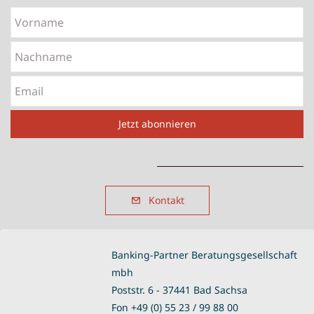
Vorname
Nachname
Email
Jetzt abonnieren
Kontakt
Banking-Partner Beratungsgesellschaft
mbh
Poststr. 6 - 37441 Bad Sachsa
Fon +49 (0) 55 23 / 99 88 00